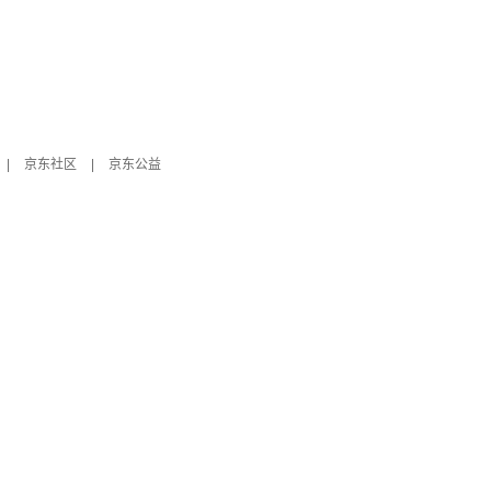
|
京东社区
|
京东公益