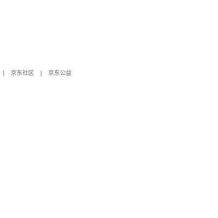
|
京东社区
|
京东公益