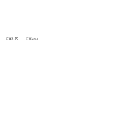
|
京东社区
|
京东公益