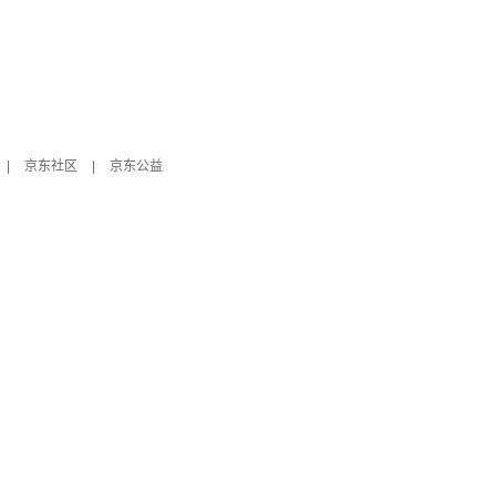
|
京东社区
|
京东公益