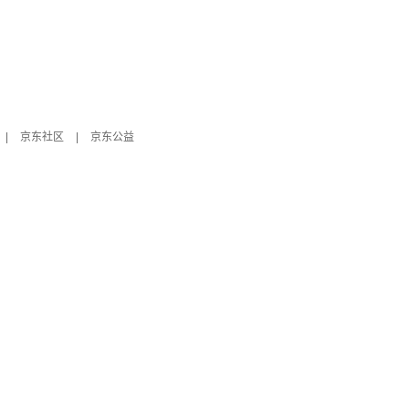
|
京东社区
|
京东公益