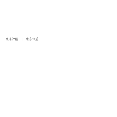
|
京东社区
|
京东公益