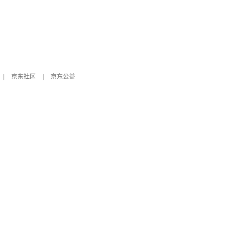
|
京东社区
|
京东公益