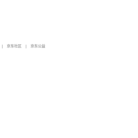
|
京东社区
|
京东公益