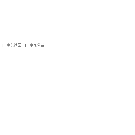
|
京东社区
|
京东公益