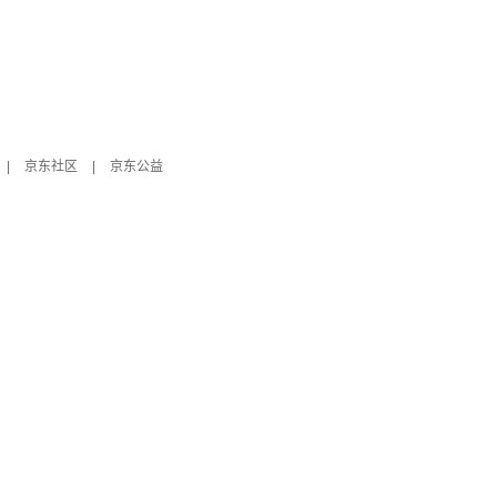
|
京东社区
|
京东公益