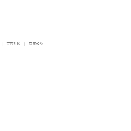
|
京东社区
|
京东公益