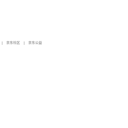
|
京东社区
|
京东公益