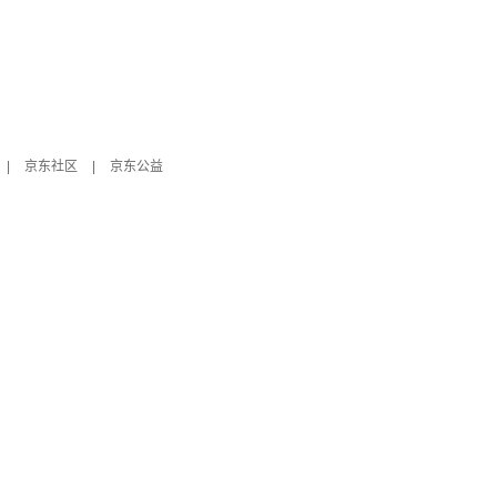
|
京东社区
|
京东公益