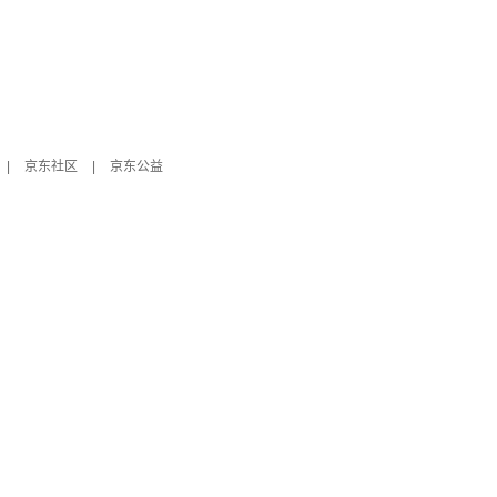
|
京东社区
|
京东公益