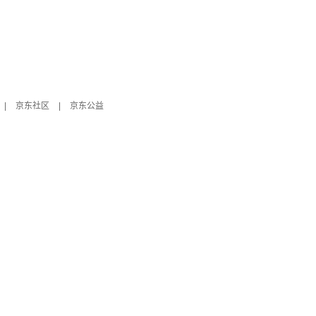
|
京东社区
|
京东公益