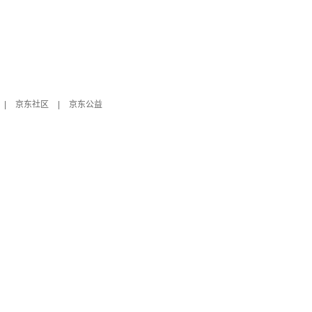
|
京东社区
|
京东公益