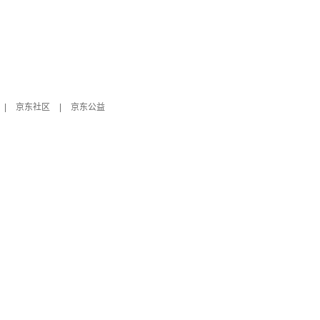
|
京东社区
|
京东公益