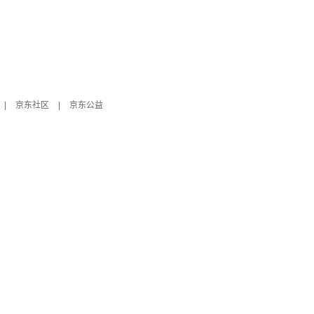
|
京东社区
|
京东公益