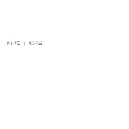
|
京东社区
|
京东公益