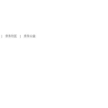
|
京东社区
|
京东公益