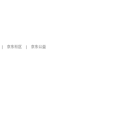
|
京东社区
|
京东公益