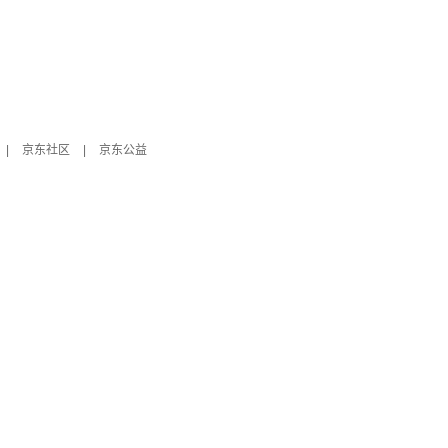
|
京东社区
|
京东公益