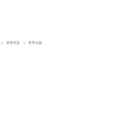
|
京东社区
|
京东公益