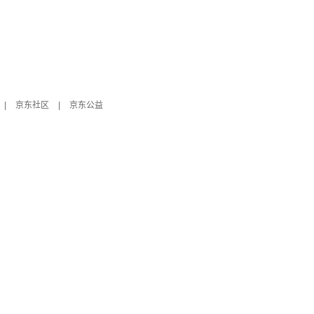
|
京东社区
|
京东公益