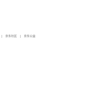
|
京东社区
|
京东公益