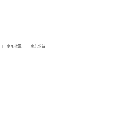
|
京东社区
|
京东公益