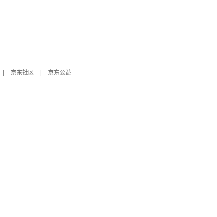
|
京东社区
|
京东公益