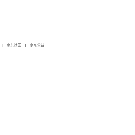
|
京东社区
|
京东公益