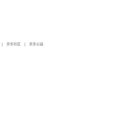
|
京东社区
|
京东公益