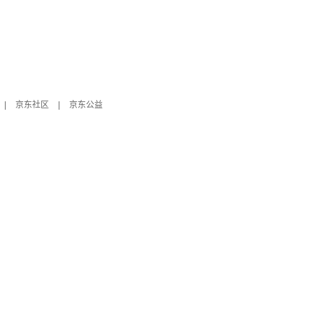
|
京东社区
|
京东公益