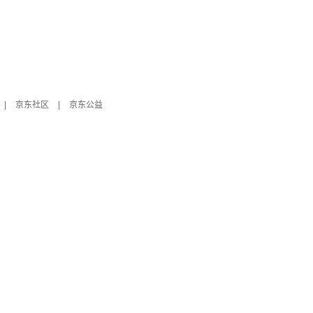
|
京东社区
|
京东公益