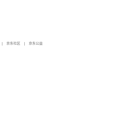
|
京东社区
|
京东公益