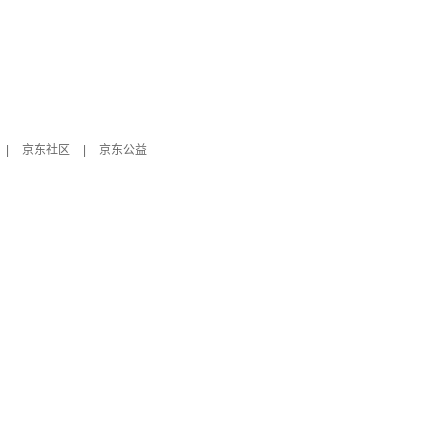
|
京东社区
|
京东公益