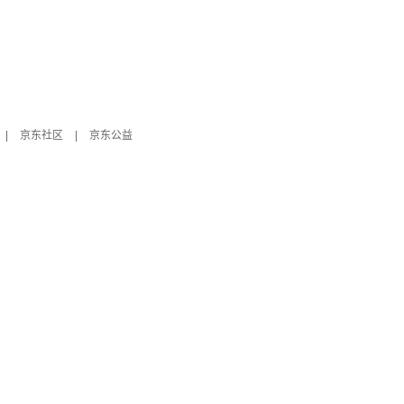
|
京东社区
|
京东公益