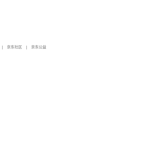
|
京东社区
|
京东公益