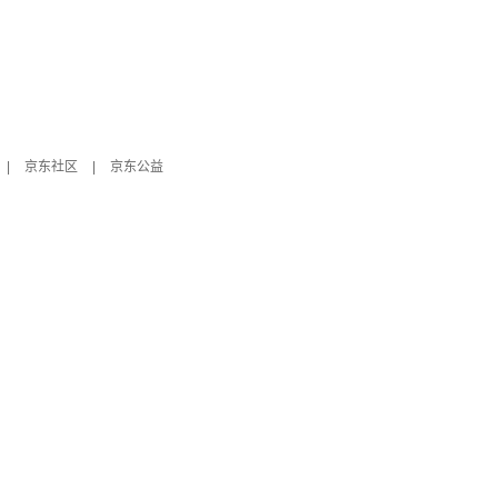
|
京东社区
|
京东公益