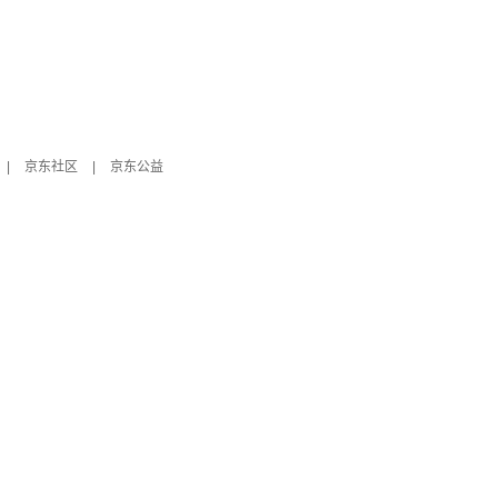
|
京东社区
|
京东公益