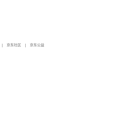
|
京东社区
|
京东公益