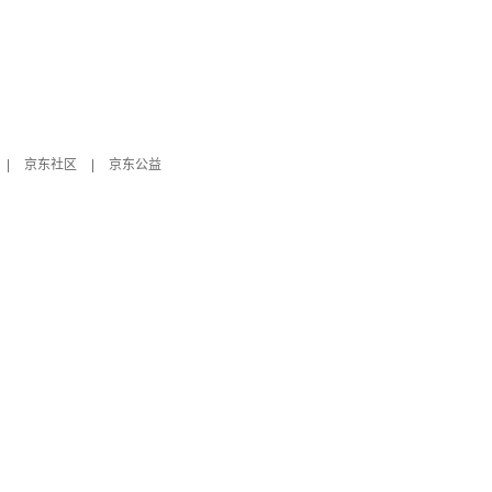
|
京东社区
|
京东公益