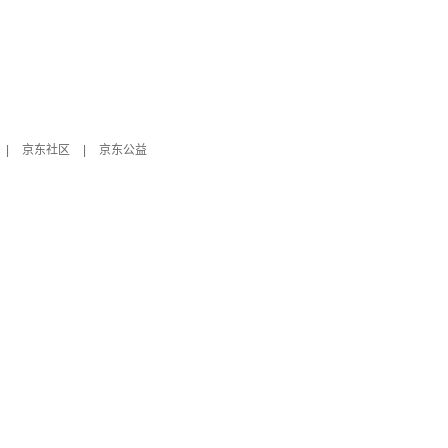
|
京东社区
|
京东公益