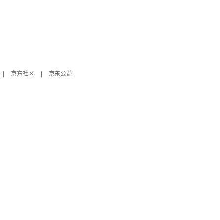
|
京东社区
|
京东公益