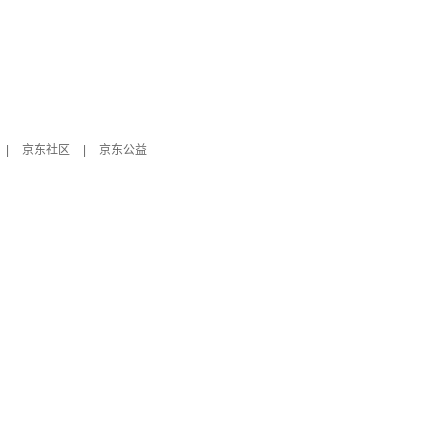
|
京东社区
|
京东公益