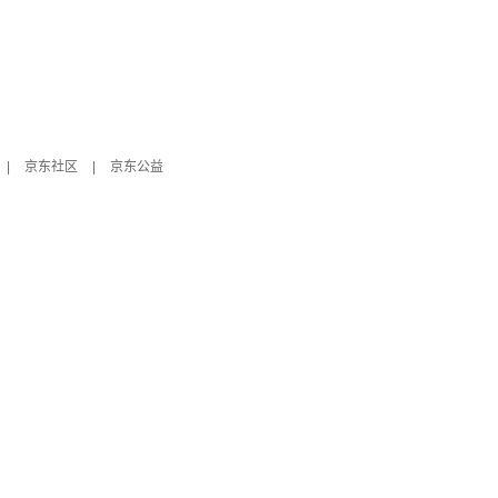
|
京东社区
|
京东公益