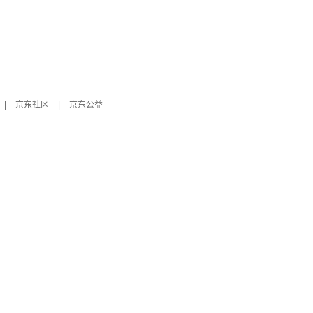
|
京东社区
|
京东公益