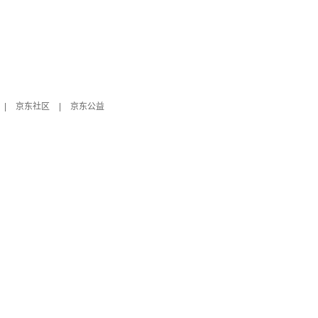
|
京东社区
|
京东公益