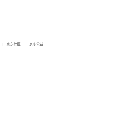
|
京东社区
|
京东公益