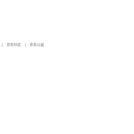
|
京东社区
|
京东公益