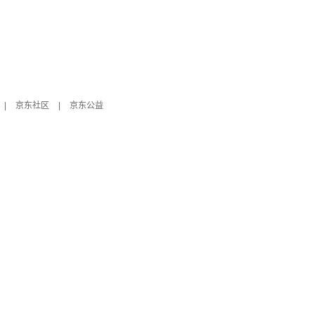
|
京东社区
|
京东公益