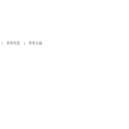
|
京东社区
|
京东公益