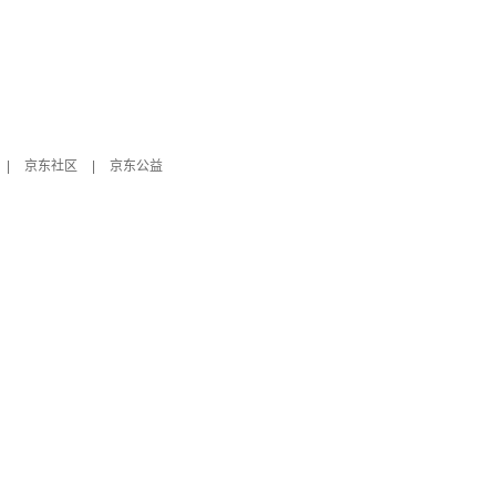
|
京东社区
|
京东公益